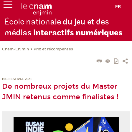
FR
École nation
ale du jeu et des
médias
interactifs
numériques
Cnam-Enjmin
Prix et récompenses
BIC FESTIVAL 2021
De nombreux projets du Master
JMIN retenus comme finalistes !