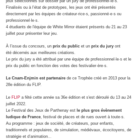
jeux sélectionnés sur dossier par un jury de professionnel·le·s.
Finalisés ou à l’état de prototypes, les jeux ont été présentés
directement par les équipes de créateur·rice·s, passionné·e·s ou
professionnel·le·s.
4 étudiants de l'équipe de White Mirror étaient présents du 21 au 23
juillet pour présenter leur jeu.
À l’issue du concours, un
prix du public
et un
prix du jury
ont
été
décernés aux meilleures créations.
Le prix du jury a été attribué par une équipe de professionnel·le·s et le
prix du public en fonction des votes des festivalier·ère·s.
Le Cnam-Enjmin est partenaire
de ce Trophée créé en 2013 pour la
28e édition du FLIP.
Le
FLIP
a fêté cette année sa 36e édition et s'est déroulé du 13 au 24
juillet 2022.
Le Festival des Jeux de Parthenay est
le plus gros évènement
ludique de France
, festival de places et de rues ouvert à toute·s.
Au programme : jeux de société, de créateurs, pour enfants,
traditionnels et populaires, de simulation, médiévaux, écocitoyens, de
stratégie et d’animation...