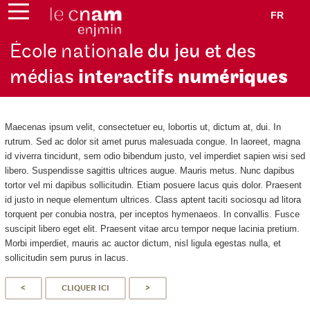
FR
École nation
ale du jeu et des
médias
interactifs
numériques
Maecenas ipsum velit, consectetuer eu, lobortis ut, dictum at, dui. In
rutrum. Sed ac dolor sit amet purus malesuada congue. In laoreet, magna
id viverra tincidunt, sem odio bibendum justo, vel imperdiet sapien wisi sed
libero. Suspendisse sagittis ultrices augue. Mauris metus. Nunc dapibus
tortor vel mi dapibus sollicitudin. Etiam posuere lacus quis dolor. Praesent
id justo in neque elementum ultrices. Class aptent taciti sociosqu ad litora
torquent per conubia nostra, per inceptos hymenaeos. In convallis. Fusce
suscipit libero eget elit. Praesent vitae arcu tempor neque lacinia pretium.
Morbi imperdiet, mauris ac auctor dictum, nisl ligula egestas nulla, et
sollicitudin sem purus in lacus.
<
CLIQUER ICI
>