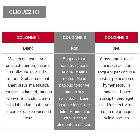
CLIQUEZ ICI
COLONNE 1
COLONNE 2
COLONNE 3
Blanc
Noir
bleu
Maecenas ipsum velit,
Suspendisse
Class aptent taciti
consectetuer eu, lobortis
sagittis ultrices
sociosqu ad litora
ut, dictum at, dui. In
augue. Mauris
torquent per conubia
rutrum. Sed ac dolor sit
metus. Nunc
nostra, per inceptos
amet purus malesuada
dapibus tortor vel
hymenaeos. In
congue. In laoreet, magna
mi dapibus
convallis. Fusce
id viverra tincidunt, sem
sollicitudin. Etiam
suscipit libero eget
odio bibendum justo, vel
posuere lacus quis
elit. Praesent vitae
imperdiet sapien wisi sed
dolor. Praesent id
arcu tempor neque
libero.
justo in neque
lacinia pretium.
elementum ultrices.