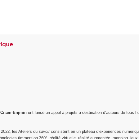
rique
e Cnam-Enjmin
ont lancé un appel à projets à destination d’auteurs de tous h
 2022, les Ateliers du
savoir
consistent en un plateau d’expériences numériq
ologies (immersion 360°, réalité virtuelle, réalité augmentée, mapping, jeux vidé