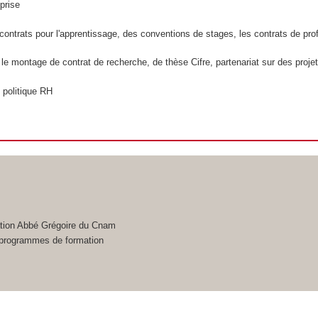
prise
contrats pour l'apprentissage, des conventions de stages, les contrats de prof
 le montage de contrat de recherche, de thèse Cifre, partenariat sur des proj
 politique RH
ation Abbé Grégoire du Cnam
os programmes de formation