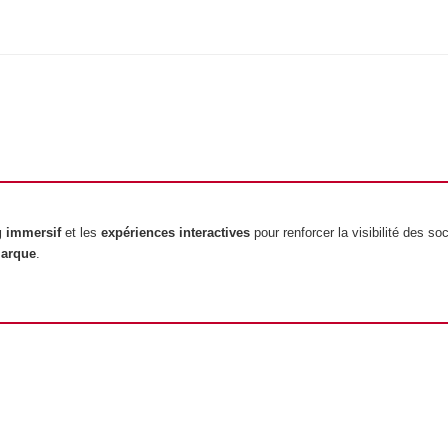
g immersif
et les
expériences interactives
pour renforcer la visibilité des so
marque
.