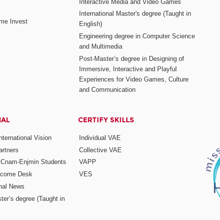
Interactive Media and Video Games
International Master's degree (Taught in
me Invest
English)
Engineering degree in Computer Science
and Multimedia
Post-Master’s degree in Designing of
Immersive, Interactive and Playful
Experiences for Video Games, Culture
and Communication
NAL
CERTIFY SKILLS
ternational Vision
Individual VAE
rtners
Collective VAE
r Cnam-Enjmin Students
VAPP
elcome Desk
VES
onal News
ter’s degree (Taught in