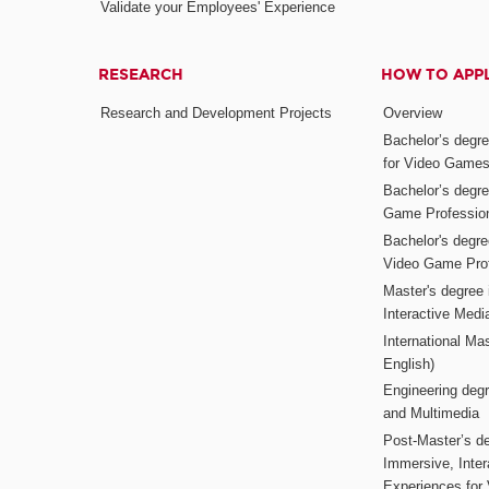
Validate your Employees' Experience
RESEARCH
HOW TO APP
Research and Development Projects
Overview
Bachelor’s degr
for Video Game
Bachelor’s degree
Game Professio
Bachelor's degr
Video Game Pro
Master's degree i
Interactive Med
International Mas
English)
Engineering deg
and Multimedia
Post-Master’s de
Immersive, Inter
Experiences for