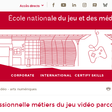
Accès directs
École nation
ale du jeu et des mé
CORPORATE
INTERNATIONAL
CERTIFY SKILLS
vidéo - arts numériques
essionnelle métiers du jeu vidéo parc