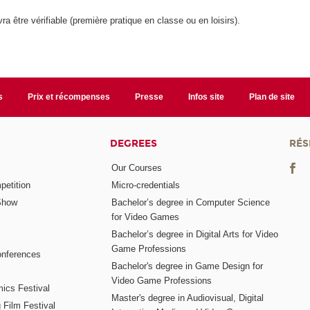
ra être vérifiable (première pratique en classe ou en loisirs).
s
Prix et récompenses
Presse
Infos site
Plan de site
DEGREES
RÉS
Our Courses
etition
Micro-credentials
Show
Bachelor’s degree in Computer Science
for Video Games
Bachelor’s degree in Digital Arts for Video
Game Professions
nferences
Bachelor's degree in Game Design for
Video Game Professions
mics Festival
Master's degree in Audiovisual, Digital
 Film Festival