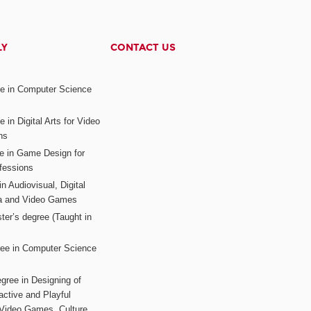
LY
CONTACT US
ee in Computer Science
s
 in Digital Arts for Video
ns
ee in Game Design for
fessions
n Audiovisual, Digital
ia and Video Games
ter’s degree (Taught in
ree in Computer Science
gree in Designing of
active and Playful
 Video Games, Culture