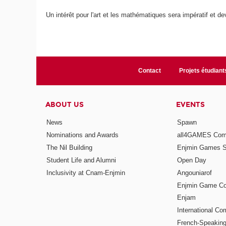
Un intérêt pour l'art et les mathématiques sera impératif et dev
Contact
Projets étudiant
ABOUT US
EVENTS
News
Spawn
Nominations and Awards
all4GAMES Comp
The Nil Building
Enjmin Games 
Student Life and Alumni
Open Day
Inclusivity at Cnam-Enjmin
Angouniarof
Enjmin Game Co
Enjam
International Co
French-Speaking