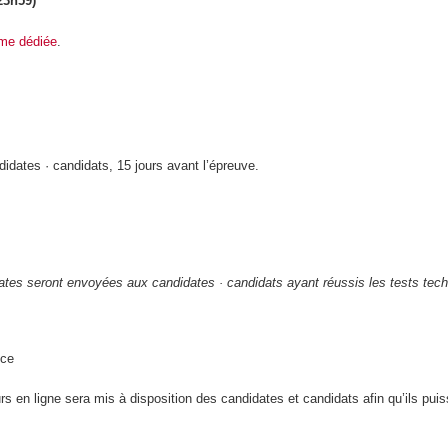
23h59)
rme dédiée
.
idates · candidats, 15 jours avant l’épreuve.
e dates seront envoyées aux candidates · candidats ayant réussis les tests tec
nce
urs en ligne sera mis à disposition des candidates et candidats afin qu’ils pui