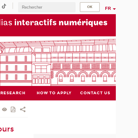
FR
dias
interactifs
numériques
RESEARCH
HOW TO APPLY
CONTACT US
ours