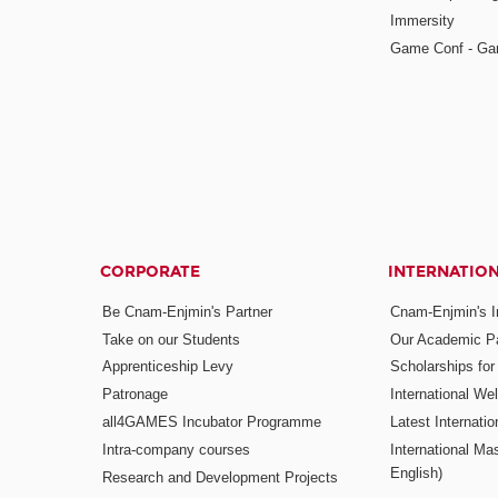
Immersity
Game Conf - Ga
CORPORATE
INTERNATIO
Be Cnam-Enjmin's Partner
Cnam-Enjmin's In
Take on our Students
Our Academic Pa
Apprenticeship Levy
Scholarships fo
Patronage
International W
all4GAMES Incubator Programme
Latest Internati
Intra-company courses
International Mas
English)
Research and Development Projects