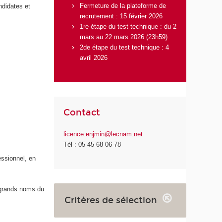
Fermeture de la plateforme de
ndidates et
recrutement : 15 février 2026
1re étape du test technique : du 2
mars au 22 mars 2026 (23h59)
2de étape du test technique : 4
avril 2026
Contact
licence.enjmin@lecnam.net
Tél : 05 45 68 06 78
essionnel, en
x grands noms du
Critères de sélection