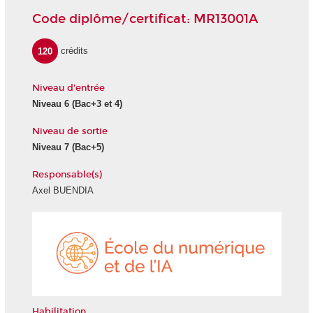
Code diplôme/certificat: MR13001A
120
crédits
Niveau d'entrée
Niveau 6 (Bac+3 et 4)
Niveau de sortie
Niveau 7 (Bac+5)
Responsable(s)
Axel BUENDIA
École
du
numéri
et
de
l'IA
Habilitation