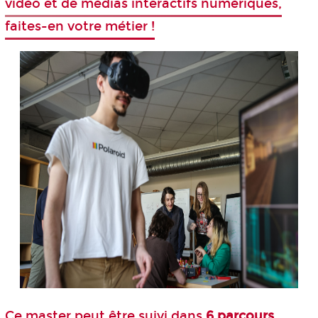
vidéo et de médias interactifs numériques,
faites-en votre métier !
Ce m
aster
peut être suivi dans
6 parcours