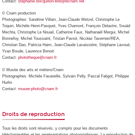
Contact:
stephanie.bocquillon-brel@lecnam.net
© Cnam production
Photographes: Sandrine Villain, Jean-Claude Wetzel, Christophe Le
Toquin, Michèle Henri-Pasquet, Yves Chamont, François Delastre, Souäd
Mechta, Christophe Le Nouail, Catherine Faux, Nathanaël Mergui, Michel
Bonnefoy, Michel Toussaint, Tristan Paviot, Nicolas Tavernier/REA,
Christian Dao, Patricia Haim, Jean-Claude Lavaissière, Stéphane Lavoué,
Yvan Boude, Laurence Benoit
Contact:
phototheque@cnam.fr
© Musée des arts et métiers/Cnam
Photographes: Michèle Favareille, Sylvain Pelly, Pascal Faligot, Philippe
Hurlin
Contact:
musee-photo@cnam.fr
Droits de reproduction
Tous les droits sont réservés, y compris pour les documents
téléchargeables et les représentations photographiques. La reproduction de