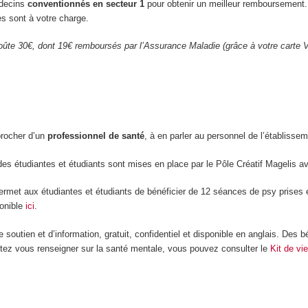
édecins
conventionnés en secteur 1
pour obtenir un meilleur remboursement
res sont à votre charge.
ûte 30€, dont 19€ remboursés par l’Assurance Maladie (grâce à votre carte Vi
procher d’un
professionnel de santé
, à en parler au personnel de l’établiss
des étudiantes et étudiants sont mises en place par le Pôle Créatif Magelis a
rmet aux étudiantes et étudiants de bénéficier de 12 séances de psy prises en
ponible
ici
.
de soutien et d’information, gratuit, confidentiel et disponible en anglais. D
uhaitez vous renseigner sur la santé mentale, vous pouvez consulter le
Kit de vi