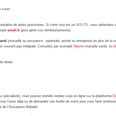
en cours
testation de droits provisoires. Si votre visa est un VLS-TS, vous obtiendrez 
ompte
ameli.fr
(pour gérer vos remboursements).
anté
(mutuelle ou assurance : parentale, privée ou entreprise) en plus de la s
’est souvent pas intégrale. Consultez par exemple
Heyme
mutuelle santé, la
L
de droite.
ou spécialiste), vous pouvez prendre rendez-vous en ligne sur la plateforme
Do
i vous l’avez déjà ou de demander une feuille de soins pour vous faire rembou
rge de l’Assurance Maladie.