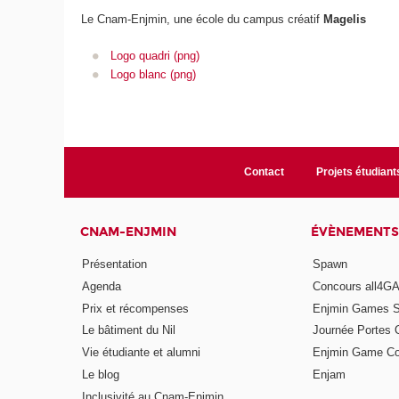
Le Cnam-Enjmin, une école du campus créatif
Magelis
Logo quadri (png)
Logo blanc (png)
Contact
Projets étudiant
CNAM-ENJMIN
ÉVÈNEMENTS
Présentation
Spawn
Agenda
Concours all4
Prix et récompenses
Enjmin Games 
Le bâtiment du Nil
Journée Portes 
Vie étudiante et alumni
Enjmin Game Co
Le blog
Enjam
Inclusivité au Cnam-Enjmin