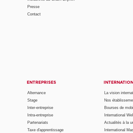
Presse
Contact
ENTREPRISES
INTERNATIO
Alternance
La vision intern
Stage
Nos établisseme
Inter-entreprise
Bourses de mobil
Intra-entreprise
International W
Partenariats
Actualités à la u
Taxe d'apprentissage
International Mas