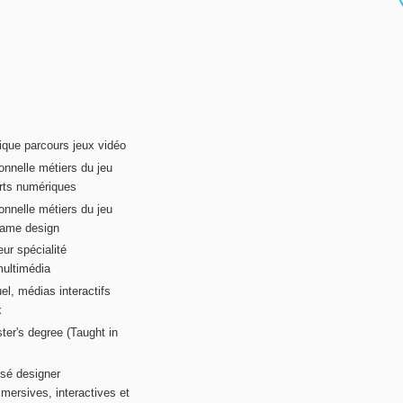
ique parcours jeux vidéo
onnelle métiers du jeu
rts numériques
onnelle métiers du jeu
game design
ur spécialité
multimédia
el, médias interactifs
x
ter's degree (Taught in
sé designer
mersives, interactives et