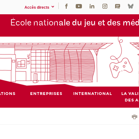
Accès directs
École nation
ale du jeu et des mé
TIONS
ENTREPRISES
INTERNATIONAL
LA VAL
DES 