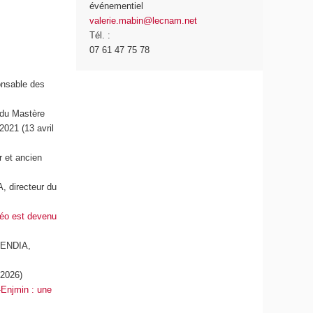
événementiel
valerie.mabin@lecnam.net
Tél. :
07 61 47 75 78
onsable des
 du Mastère
2021 (13 avril
 et ancien
, directeur du
déo est devenu
UENDIA,
 2026)
-Enjmin : une