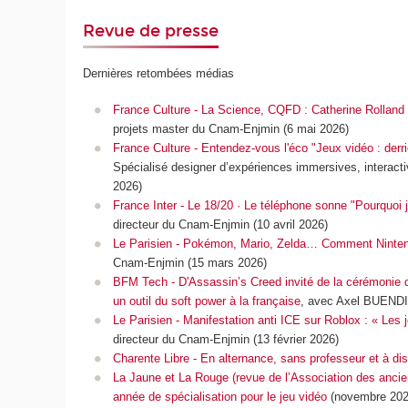
Revue de presse
Dernières retombées médias
France Culture - La Science, CQFD : Catherine Rolland s
projets master du Cnam-Enjmin (6 mai 2026)
France Culture - Entendez-vous l'éco "Jeux vidéo : derrièr
Spécialisé designer d’expériences immersives, interactiv
2026)
France Inter - Le 18/20 · Le téléphone sonne "Pourquoi j
directeur du Cnam-Enjmin (10 avril 2026)
Le Parisien - Pokémon, Mario, Zelda… Comment Nintend
Cnam-Enjmin (15 mars 2026)
BFM Tech - D'Assassin’s Creed invité de la cérémonie 
un outil du soft power à la française
,
avec Axel BUENDI
Le Parisien - Manifestation anti ICE sur Roblox : « Le
directeur du Cnam-Enjmin
(13 février 2026)
Charente Libre - En alternance, sans professeur et à d
La Jaune et La Rouge (revue de l’Association des ancie
année de spécialisation pour le jeu vidéo
(novembre 202