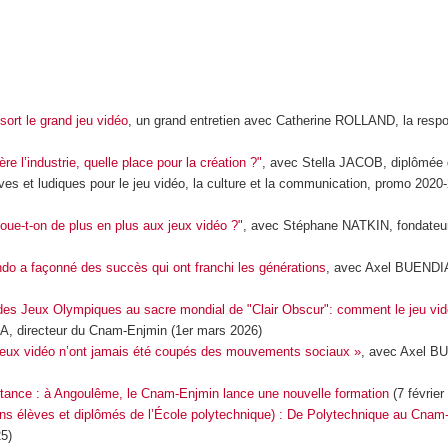
ort le grand jeu vidéo
, un grand entretien avec Catherine ROLLAND, la resp
e l’industrie, quelle place pour la création ?"
, avec Stella JACOB, diplômée
es et ludiques pour le jeu vidéo, la culture et la communication, promo 2020-
oue-t-on de plus en plus aux jeux vidéo ?"
, avec Stéphane NATKIN, fondateur
o a façonné des succès qui ont franchi les générations
, avec Axel BUENDIA
des Jeux Olympiques au sacre mondial de "Clair Obscur": comment le jeu vi
A, directeur du Cnam-Enjmin
(1er mars 2026)
s jeux vidéo n’ont jamais été coupés des mouvements sociaux »
,
avec Axel B
istance : à Angoulême, le Cnam-Enjmin lance une nouvelle formation
(7 février
ns élèves et diplômés de l’École polytechnique) : De Polytechnique au Cnam
5)