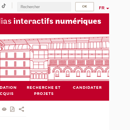
FR
dias
interactifs
numériques
IDATION
RECHERCHE ET
CANDIDATER
ACQUIS
PROJETS