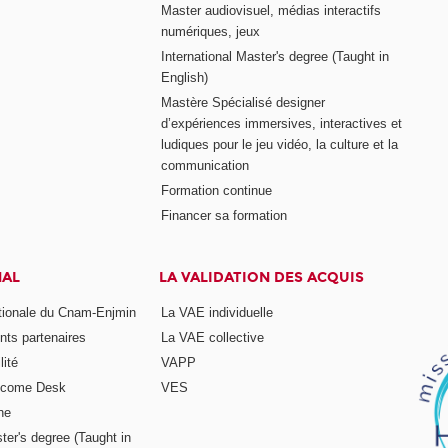
Master audiovisuel, médias interactifs
numériques, jeux
International Master's degree (Taught in
English)
Mastère Spécialisé designer
d’expériences immersives, interactives et
ludiques pour le jeu vidéo, la culture et la
communication
Formation continue
Financer sa formation
NAL
LA VALIDATION DES ACQUIS
ationale du Cnam-Enjmin
La VAE individuelle
nts partenaires
La VAE collective
ité
VAPP
elcome Desk
VES
ne
ter's degree (Taught in