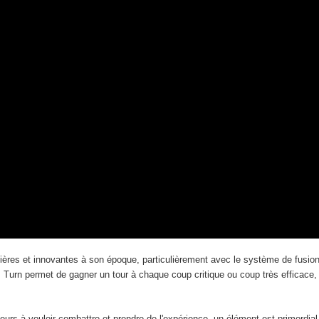
ières et innovantes à son époque, particulièrement avec le système de fusi
Turn permet de gagner un tour à chaque coup critique ou coup très efficace, 
urs à vouloir combattre et prendre de l'expérience, un élément est primordial e