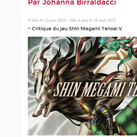
Par Johanna Birraldacci
Publié le 13 juin 2022
–
Mis à jour le 16 août 2022
~ Critique du jeu Shin Megami Tensei V