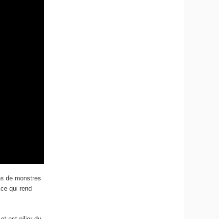
ons de monstres
ce qui rend
t est pilier du