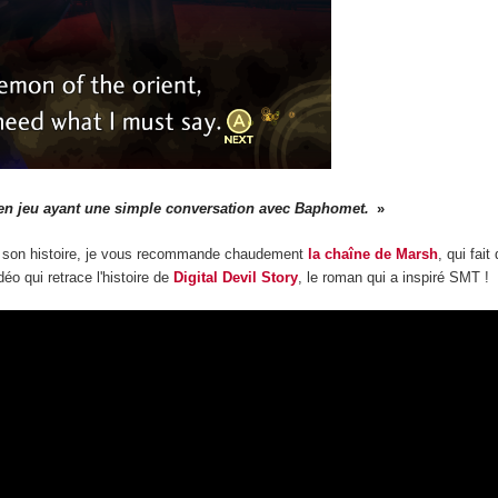
en jeu ayant une simple conversation avec Baphomet.
et son histoire, je vous recommande chaudement
la chaîne de Marsh
, qui fai
éo qui retrace l'histoire de
Digital Devil Story
, le roman qui a inspiré SMT !