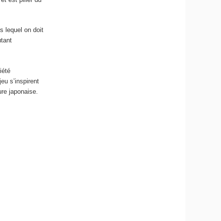
 lequel on doit
utant
iété
eu s’inspirent
ture japonaise.