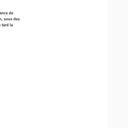
fance de
n, sous des
 tard la