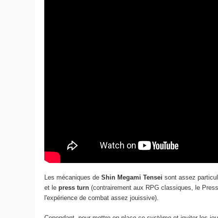
Les mécaniques de
Shin Megami Tensei
sont assez particul
et le
press turn
(contrairement aux RPG classiques, le Press 
l'expérience de combat assez jouissive).
Cependant, pour mettre en place ce système et inviter les joue