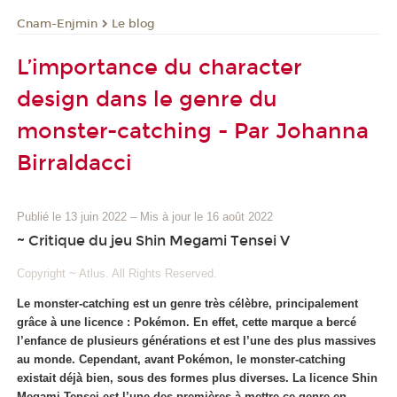
Cnam-Enjmin
Le blog
L’importance du character
design dans le genre du
monster-catching - Par Johanna
Birraldacci
Publié le 13 juin 2022
–
Mis à jour le 16 août 2022
~ Critique du jeu Shin Megami Tensei V
Copyright ~ Atlus. All Rights Reserved.
Le monster-catching est un genre très célèbre, principalement
grâce à une licence : Pokémon.
En effet, cette marque a bercé
l’enfance de plusieurs générations et est l’une des plus massives
au monde. Cependant, avant Pokémon, le monster-catching
existait déjà bien, sous des formes plus diverses. La licence Shin
Megami Tensei est l’une des premières à mettre ce genre en