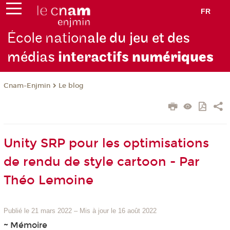
FR
École nation
ale du jeu et des
médias
interactifs
numériques
Cnam-Enjmin
Le blog
Unity SRP pour les optimisations
de rendu de style cartoon - Par
Théo Lemoine
Publié le 21 mars 2022
–
Mis à jour le 16 août 2022
~ Mémoire