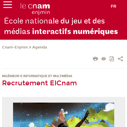
FR
École nation
ale du jeu et des
médias
interactifs
numériques
Cnam-Enjmin
Agenda
INGÉNIEUR·E INFORMATIQUE ET MULTIMÉDIA
Recrutement EICnam