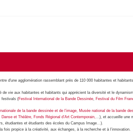
re d'une agglomération rassemblant près de 110 000 habitantes et habitants
é de vie aux habitantes et habitants qui apprécient la diversité et le dynamisme
festivals (
Festival International de la Bande Dessinée
,
Festival du Film Fra
rnationale de la bande dessinée et de l’image,
Musée national de la bande de
 Danse et Théâtre,
Fonds Régional d’Art Contemporain,
…), et accueille une m
urs, étudiantes et étudiants des écoles du Campus Image…).
ois propice à la créativité, aux échanges, à la recherche et à l’innovation.