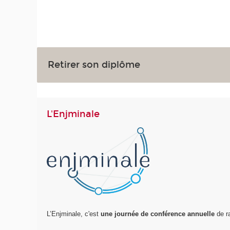
Retirer son diplôme
L'Enjminale
L’Enjminale, c'est
une journée de conférence annuelle
de r