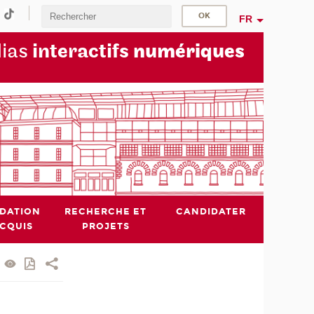
FR
dias
interactifs
numériques
IDATION
RECHERCHE ET
CANDIDATER
ACQUIS
PROJETS