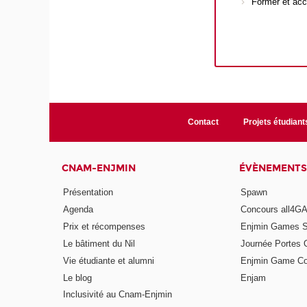
Former et acc
Contact
Projets étudiant
CNAM-ENJMIN
ÉVÈNEMENTS
Présentation
Spawn
Agenda
Concours all4
Prix et récompenses
Enjmin Games 
Le bâtiment du Nil
Journée Portes 
Vie étudiante et alumni
Enjmin Game Co
Le blog
Enjam
Inclusivité au Cnam-Enjmin