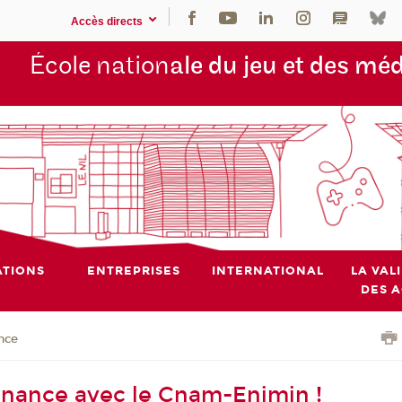
Accès directs
École nation
ale du jeu et des mé
TIONS
ENTREPRISES
INTERNATIONAL
LA VAL
DES 
nce
ernance avec le Cnam-Enjmin !