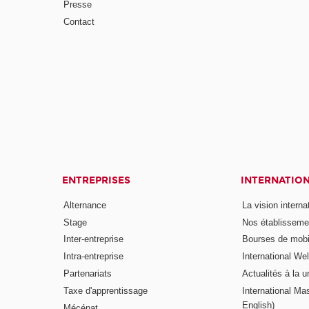
Presse
Contact
ENTREPRISES
INTERNATIO
Alternance
La vision intern
Stage
Nos établisseme
Inter-entreprise
Bourses de mobil
Intra-entreprise
International W
Partenariats
Actualités à la u
Taxe d'apprentissage
International Mas
English)
Mécénat