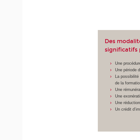
Des modalit
significatif
Une procédure
Une période d
La possibilit
de la formati
Une rémunéra
Une exonérati
Une réduction
Un crédit d’i