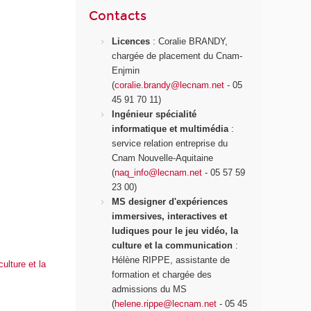
Contacts
Licences
: Coralie BRANDY,
chargée de placement du Cnam-
Enjmin
(
coralie.brandy@lecnam.net
- 05
45 91 70 11)
Ingénieur spécialité
informatique et multimédia
:
service relation entreprise du
Cnam Nouvelle-Aquitaine
(
naq_info@lecnam.net
- 05 57 59
23 00)
MS designer d'expériences
immersives, interactives et
ludiques pour le jeu vidéo, la
culture et la communication
:
Hélène RIPPE, assistante de
ulture et la
formation et chargée des
admissions du MS
(
helene.rippe@lecnam.net
- 05 45