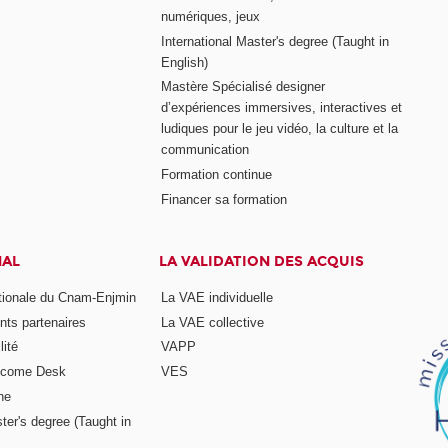
numériques, jeux
International Master's degree (Taught in
English)
Mastère Spécialisé designer
d’expériences immersives, interactives et
ludiques pour le jeu vidéo, la culture et la
communication
Formation continue
Financer sa formation
NAL
LA VALIDATION DES ACQUIS
ationale du Cnam-Enjmin
La VAE individuelle
nts partenaires
La VAE collective
ité
VAPP
elcome Desk
VES
ne
ter's degree (Taught in