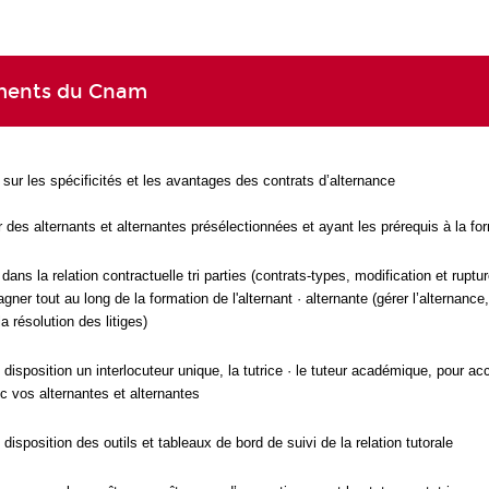
ments du Cnam
sur les spécificités et les avantages des contrats d’alternance
 des alternants et alternantes présélectionnées et ayant les prérequis à la fo
dans la relation contractuelle tri parties (contrats-types, modification et rupture
er tout au long de la formation de l'alternant · alternante (gérer l’alternance,
la résolution des litiges)
 disposition un interlocuteur unique, la tutrice · le tuteur académique, pour 
ec vos alternantes et alternantes
 disposition des outils et tableaux de bord de suivi de la relation tutorale