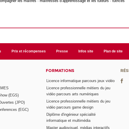
ompagner les maîtres · maîtresses d’apprentissage et les tuteurs · tutrices
s
Prix et récompenses
Presse
Infos site
Plan de site
FORMATIONS
RÉS
Licence informatique parcours jeux vidéo
GAMES
Licence professionnelle métiers du jeu
vidéo parcours arts numériques
Show (EGS)
Licence professionnelle métiers du jeu
Ouvertes (JPO)
vidéo parcours game design
nferences (EGC)
Diplôme d'ingénieur spécialité
informatique et multimédia
Master audiovisuel, médias interactifs