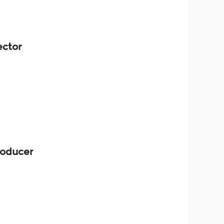
ector
roducer