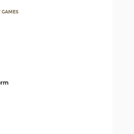
T GAMES
orm