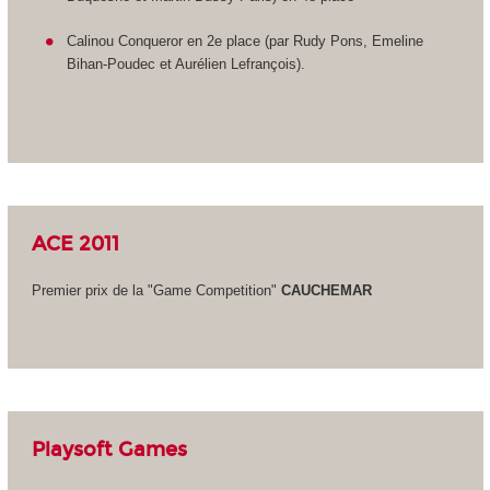
Calinou Conqueror en 2e place (par Rudy Pons, Emeline
Bihan-Poudec et Aurélien Lefrançois).
ACE 2011
Premier prix de la "Game Competition"
CAUCHEMAR
Playsoft Games