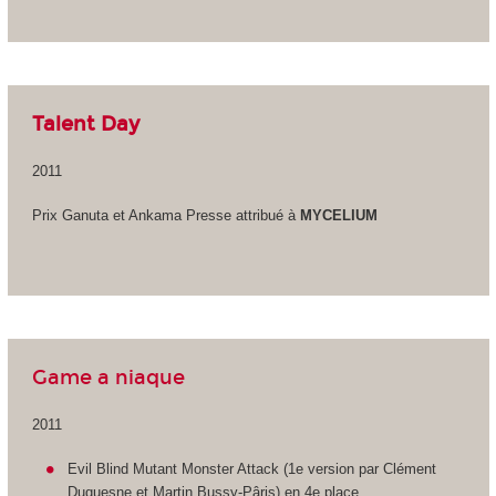
Talent Day
2011
Prix Ganuta et Ankama Presse attribué à
MYCELIUM
Game a niaque
2011
Evil Blind Mutant Monster Attack (1e version par Clément
Duquesne et Martin Bussy-Pâris) en 4e place