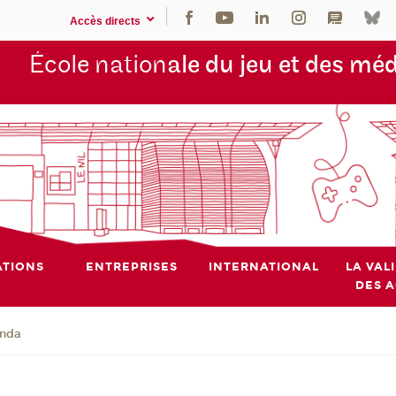
Accès directs
École nation
ale du jeu et des mé
TIONS
ENTREPRISES
INTERNATIONAL
LA VAL
DES 
nda