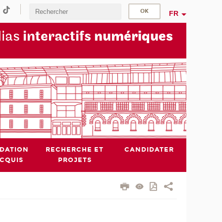
FR
dias
interactifs
numériques
IDATION
RECHERCHE ET
CANDIDATER
ACQUIS
PROJETS